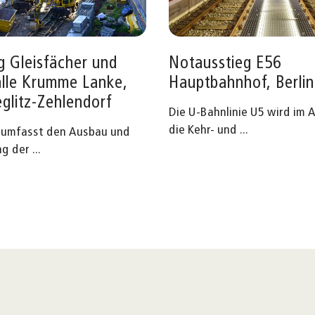
g Gleisfächer und
Notausstieg E56
lle Krumme Lanke,
Hauptbahnhof, Berlin
eglitz-Zehlendorf
Die U-Bahnlinie U5 wird im 
die Kehr- und
...
t umfasst den Ausbau und
ng der
...